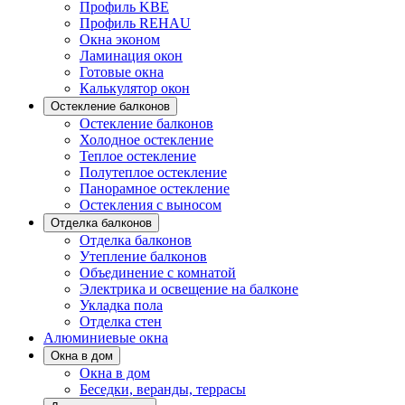
Профиль KBE
Профиль REHAU
Окна эконом
Ламинация окон
Готовые окна
Калькулятор окон
Остекление балконов
Остекление балконов
Холодное остекление
Теплое остекление
Полутеплое остекление
Панорамное остекление
Остекления с выносом
Отделка балконов
Отделка балконов
Утепление балконов
Объединение с комнатой
Электрика и освещение на балконе
Укладка пола
Отделка стен
Алюминиевые окна
Окна в дом
Окна в дом
Беседки, веранды, террасы