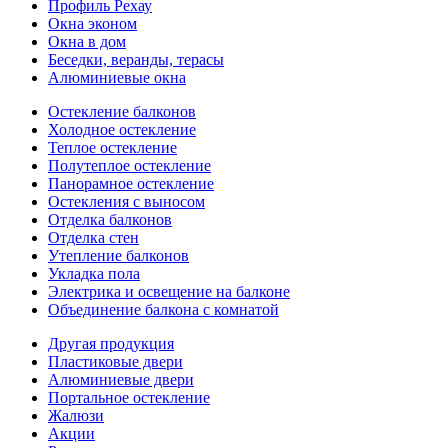
Профиль Рехау
Окна эконом
Окна в дом
Беседки, веранды, терасы
Алюминиевые окна
Остекление балконов
Холодное остекление
Теплое остекление
Полутеплое остекление
Панорамное остекление
Остекления с выносом
Отделка балконов
Отделка стен
Утепление балконов
Укладка пола
Электрика и освещение на балконе
Объединение балкона с комнатой
Другая продукция
Пластиковые двери
Алюминиевые двери
Портальное остекление
Жалюзи
Акции