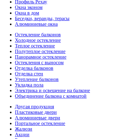
Профиль Рехау
Окна эконом
Окна в дом
Беседки, веранды, терасы
Алюминиевые окна
Остекление балконов
Холодное остекление
Теплое остекление
Полутеплое остекление
Панорамное остекление
Остекления с выносом
Отделка балконов
Отделка стен
Утепление балконов
Укладка пола
Электрика и освещение на балконе
Объединение балкона с комнатой
Другая продукция
Пластиковые двери
Алюминиевые двери
Портальное остекление
Жалюзи
Акции