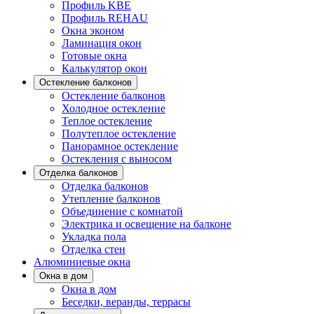
Профиль KBE
Профиль REHAU
Окна эконом
Ламинация окон
Готовые окна
Калькулятор окон
Остекление балконов
Остекление балконов
Холодное остекление
Теплое остекление
Полутеплое остекление
Панорамное остекление
Остекления с выносом
Отделка балконов
Отделка балконов
Утепление балконов
Объединение с комнатой
Электрика и освещение на балконе
Укладка пола
Отделка стен
Алюминиевые окна
Окна в дом
Окна в дом
Беседки, веранды, террасы