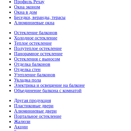
Профиль Рехау
Окна эконом
Окна в дом
Беседки, веранды, терасы
Алюминиевые окна
Остекление балконов
Холодное остекление
Теплое остекление
Полутеплое остекление
Панорамное остекление
Остекления с выносом
Отделка балконов
Отделка стен
Утепление балконов
Укладка пола
Электрика и освещение на балконе
Объединение балкона с комнатой
Другая продукция
Пластиковые двери
Алюминиевые двери
Портальное остекление
Жалюзи
Акции