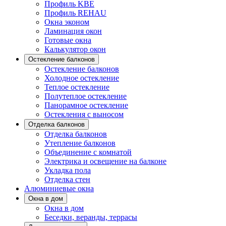
Профиль KBE
Профиль REHAU
Окна эконом
Ламинация окон
Готовые окна
Калькулятор окон
Остекление балконов
Остекление балконов
Холодное остекление
Теплое остекление
Полутеплое остекление
Панорамное остекление
Остекления с выносом
Отделка балконов
Отделка балконов
Утепление балконов
Объединение с комнатой
Электрика и освещение на балконе
Укладка пола
Отделка стен
Алюминиевые окна
Окна в дом
Окна в дом
Беседки, веранды, террасы