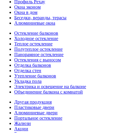
Профиль Рехау
Окна эконом
Окна в дом
Беседки, веранды, терасы
Алюминиевые окна
Остекление балконов
Холодное остекление
Теплое остекление
Полутеплое остекление
Панорамное остекление
Остекления с выносом
Отделка балконов
Отделка стен
Утепление балконов
Укладка пола
Электрика и освещение на балконе
Объединение балкона с комнатой
Другая продукция
Пластиковые двери
Алюминиевые двери
Портальное остекление
Жалюзи
Акции