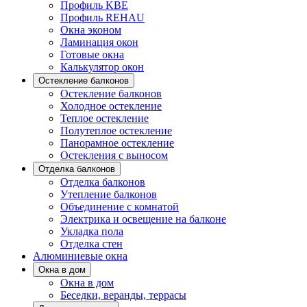
Профиль KBE
Профиль REHAU
Окна эконом
Ламинация окон
Готовые окна
Калькулятор окон
Остекление балконов
Остекление балконов
Холодное остекление
Теплое остекление
Полутеплое остекление
Панорамное остекление
Остекления с выносом
Отделка балконов
Отделка балконов
Утепление балконов
Объединение с комнатой
Электрика и освещение на балконе
Укладка пола
Отделка стен
Алюминиевые окна
Окна в дом
Окна в дом
Беседки, веранды, террасы