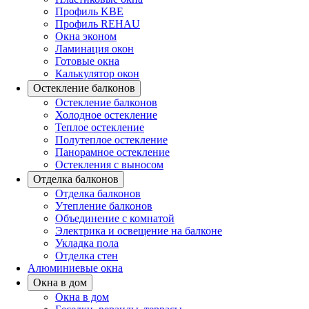
Профиль KBE
Профиль REHAU
Окна эконом
Ламинация окон
Готовые окна
Калькулятор окон
Остекление балконов
Остекление балконов
Холодное остекление
Теплое остекление
Полутеплое остекление
Панорамное остекление
Остекления с выносом
Отделка балконов
Отделка балконов
Утепление балконов
Объединение с комнатой
Электрика и освещение на балконе
Укладка пола
Отделка стен
Алюминиевые окна
Окна в дом
Окна в дом