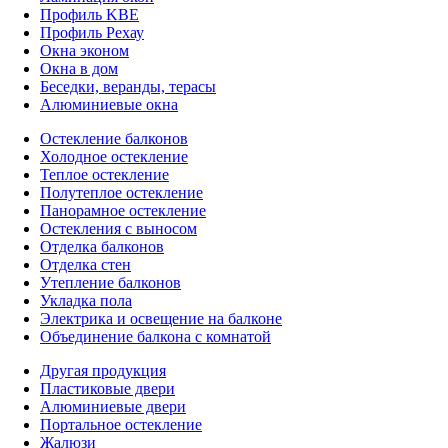
Профиль KBE
Профиль Рехау
Окна эконом
Окна в дом
Беседки, веранды, терасы
Алюминиевые окна
Остекление балконов
Холодное остекление
Теплое остекление
Полутеплое остекление
Панорамное остекление
Остекления с выносом
Отделка балконов
Отделка стен
Утепление балконов
Укладка пола
Электрика и освещение на балконе
Объединение балкона с комнатой
Другая продукция
Пластиковые двери
Алюминиевые двери
Портальное остекление
Жалюзи