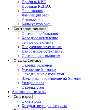
Профиль KBE
Профиль REHAU
Окна эконом
Ламинация окон
Готовые окна
Калькулятор окон
Остекление балконов
Остекление балконов
Холодное остекление
Теплое остекление
Полутеплое остекление
Панорамное остекление
Остекления с выносом
Отделка балконов
Отделка балконов
Утепление балконов
Объединение с комнатой
Электрика и освещение на балконе
Укладка пола
Отделка стен
Алюминиевые окна
Окна в дом
Окна в дом
Беседки, веранды, террасы