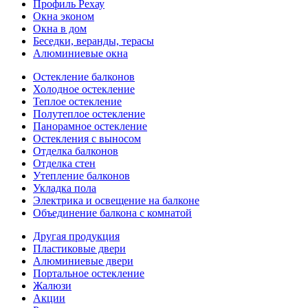
Профиль Рехау
Окна эконом
Окна в дом
Беседки, веранды, терасы
Алюминиевые окна
Остекление балконов
Холодное остекление
Теплое остекление
Полутеплое остекление
Панорамное остекление
Остекления с выносом
Отделка балконов
Отделка стен
Утепление балконов
Укладка пола
Электрика и освещение на балконе
Объединение балкона с комнатой
Другая продукция
Пластиковые двери
Алюминиевые двери
Портальное остекление
Жалюзи
Акции