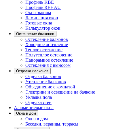
Профиль KBE
Профиль REHAU
Окна эконом
Ламинация окон
Готовые окна
Калькулятор окон
Остекление балконов
Остекление балконов
Холодное остекление
Теплое остекление
Полутеплое остекление
Панорамное остекление
Остекления с выносом
Отделка балконов
Отделка балконов
Утепление балконов
Объединение с комнатой
Электрика и освещение на балконе
Укладка пола
Отделка стен
Алюминиевые окна
Окна в дом
Окна в дом
Беседки, веранды, террасы