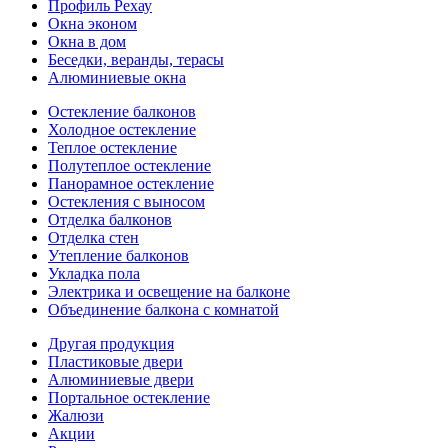
Профиль Рехау
Окна эконом
Окна в дом
Беседки, веранды, терасы
Алюминиевые окна
Остекление балконов
Холодное остекление
Теплое остекление
Полутеплое остекление
Панорамное остекление
Остекления с выносом
Отделка балконов
Отделка стен
Утепление балконов
Укладка пола
Электрика и освещение на балконе
Объединение балкона с комнатой
Другая продукция
Пластиковые двери
Алюминиевые двери
Портальное остекление
Жалюзи
Акции