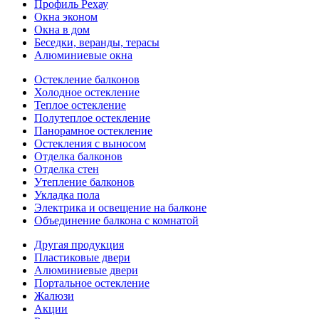
Профиль Рехау
Окна эконом
Окна в дом
Беседки, веранды, терасы
Алюминиевые окна
Остекление балконов
Холодное остекление
Теплое остекление
Полутеплое остекление
Панорамное остекление
Остекления с выносом
Отделка балконов
Отделка стен
Утепление балконов
Укладка пола
Электрика и освещение на балконе
Объединение балкона с комнатой
Другая продукция
Пластиковые двери
Алюминиевые двери
Портальное остекление
Жалюзи
Акции