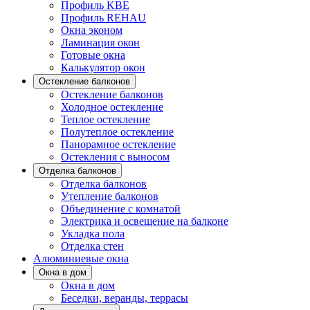
Профиль KBE
Профиль REHAU
Окна эконом
Ламинация окон
Готовые окна
Калькулятор окон
Остекление балконов
Остекление балконов
Холодное остекление
Теплое остекление
Полутеплое остекление
Панорамное остекление
Остекления с выносом
Отделка балконов
Отделка балконов
Утепление балконов
Объединение с комнатой
Электрика и освещение на балконе
Укладка пола
Отделка стен
Алюминиевые окна
Окна в дом
Окна в дом
Беседки, веранды, террасы