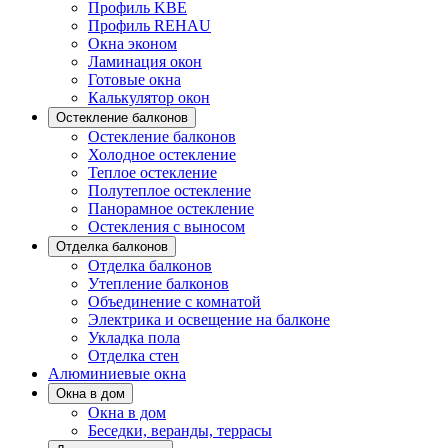
Профиль KBE
Профиль REHAU
Окна эконом
Ламинация окон
Готовые окна
Калькулятор окон
Остекление балконов
Остекление балконов
Холодное остекление
Теплое остекление
Полутеплое остекление
Панорамное остекление
Остекления с выносом
Отделка балконов
Отделка балконов
Утепление балконов
Объединение с комнатой
Электрика и освещение на балконе
Укладка пола
Отделка стен
Алюминиевые окна
Окна в дом
Окна в дом
Беседки, веранды, террасы