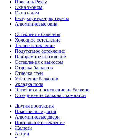
Профиль Рехау
Окна эконом
Окна в дом
Беседки, веранды, терасы
Алюминиевые окна
Остекление балконов
Холодное остекление
Теплое остекление
Полутеплое остекление
Панорамное остекление
Остекления с выносом
Отделка балконов
Отделка стен
Утепление балконов
Укладка пола
Электрика и освещение на балконе
Объединение балкона с комнатой
Другая продукция
Пластиковые двери
Алюминиевые двери
Портальное остекление
Жалюзи
Акции