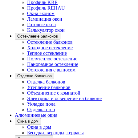
Профиль KBE
Профиль REHAU
Окна эконом
Ламинация окон
Готовые окна
Калькулятор окон
Остекление балконов
Остекление балконов
Холодное остекление
Теплое остекление
Полутеплое остекление
Панорамное остекление
Остекления с выносом
Отделка балконов
Отделка балконов
Утепление балконов
Объединение с комнатой
Электрика и освещение на балконе
Укладка пола
Отделка стен
Алюминиевые окна
Окна в дом
Окна в дом
Беседки, веранды, террасы