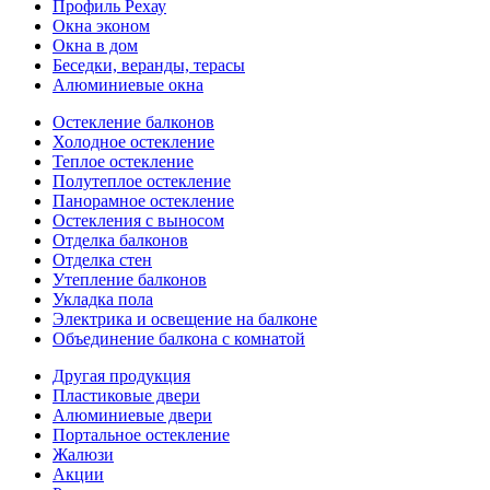
Профиль Рехау
Окна эконом
Окна в дом
Беседки, веранды, терасы
Алюминиевые окна
Остекление балконов
Холодное остекление
Теплое остекление
Полутеплое остекление
Панорамное остекление
Остекления с выносом
Отделка балконов
Отделка стен
Утепление балконов
Укладка пола
Электрика и освещение на балконе
Объединение балкона с комнатой
Другая продукция
Пластиковые двери
Алюминиевые двери
Портальное остекление
Жалюзи
Акции