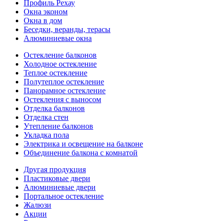
Профиль Рехау
Окна эконом
Окна в дом
Беседки, веранды, терасы
Алюминиевые окна
Остекление балконов
Холодное остекление
Теплое остекление
Полутеплое остекление
Панорамное остекление
Остекления с выносом
Отделка балконов
Отделка стен
Утепление балконов
Укладка пола
Электрика и освещение на балконе
Объединение балкона с комнатой
Другая продукция
Пластиковые двери
Алюминиевые двери
Портальное остекление
Жалюзи
Акции