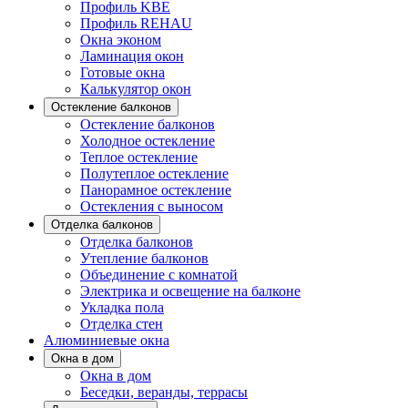
Профиль KBE
Профиль REHAU
Окна эконом
Ламинация окон
Готовые окна
Калькулятор окон
Остекление балконов
Остекление балконов
Холодное остекление
Теплое остекление
Полутеплое остекление
Панорамное остекление
Остекления с выносом
Отделка балконов
Отделка балконов
Утепление балконов
Объединение с комнатой
Электрика и освещение на балконе
Укладка пола
Отделка стен
Алюминиевые окна
Окна в дом
Окна в дом
Беседки, веранды, террасы